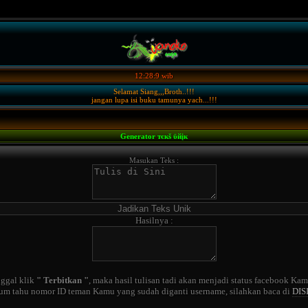
12:28:9 wib
Selamat Siang,,,Broth..!!!
jangan lupa isi buku tamunya yach...!!!
Generator тєкš ϋйįк
Masukan Teks :
Hasilnya :
nggal klik
" Terbitkan "
, maka hasil tulisan tadi akan menjadi status facebook K
um tahu nomor ID teman Kamu yang sudah diganti username, silahkan baca di
DIS