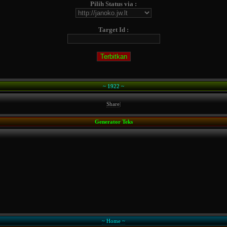
Pilih Status via :
Target Id :
~ 1922 ~
Share
|
Generator Teks
~ Home ~